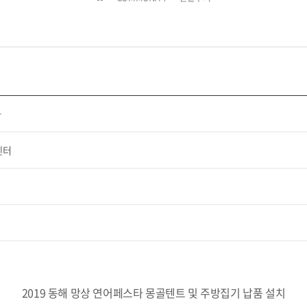
타
센터
2019 동해 망상 연어페스타 몽골텐트 및 주방집기 납품 설치