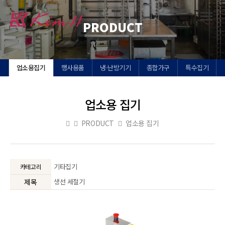
Toggl
PRODUCT
navig
업소용집기
행사용품
냉·난방기기
종합가구
특수집기
업소용 집기
PRODUCT
업소용 집기
기타집기
카테고리
제목
생선 세절기