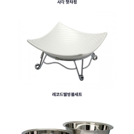
사각 핫챠핑
레코드웰빙볼세트