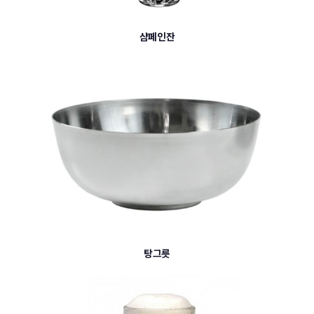
샴페인잔
탕그릇