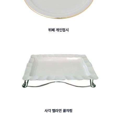
뷔페 개인접시
사각 멜라민 쿨챠핑