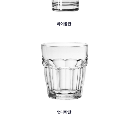
하이볼잔
언더락잔