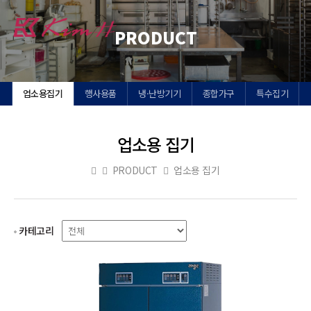
Toggl
PRODUCT
navig
업소용집기
행사용품
냉·난방기기
종합가구
특수집기
업소용 집기
PRODUCT
업소용 집기
카테고리