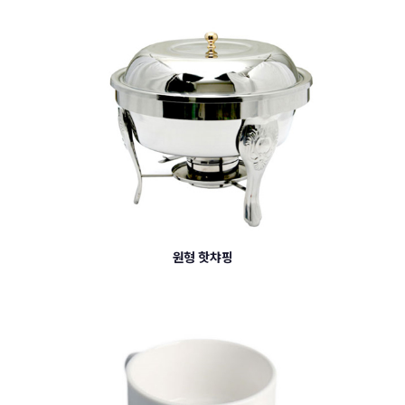
원형 핫챠핑