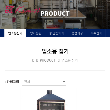
Toggl
PRODUCT
navig
업소용집기
행사용품
냉·난방기기
종합가구
특수집기
업소용 집기
PRODUCT
업소용 집기
카테고리