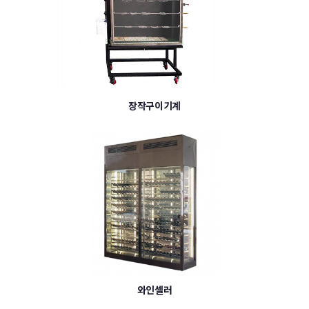
장작구이기계
와인셀러