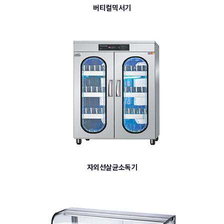
버티컬믹서기
자외선살균소독기