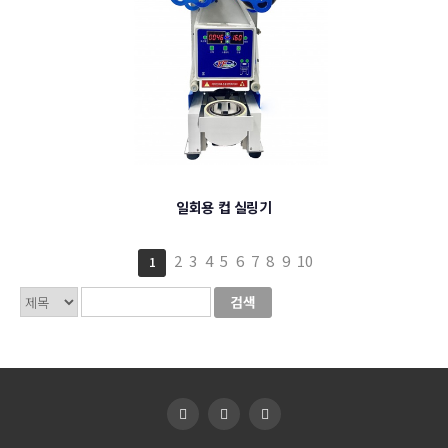
일회용 컵 실링기
2
3
4
5
6
7
8
9
10
1