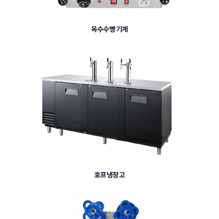
옥수수빵기계
호프냉장고