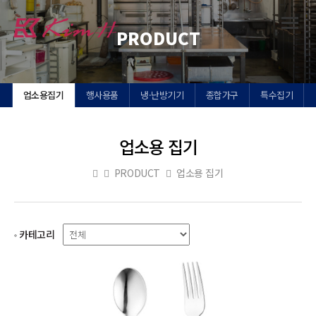
Toggl
PRODUCT
navig
업소용집기
행사용품
냉·난방기기
종합가구
특수집기
업소용 집기
PRODUCT
업소용 집기
카테고리