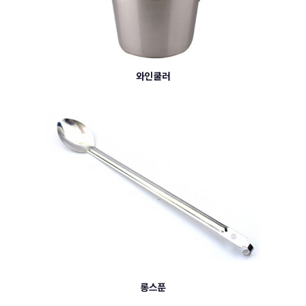
와인쿨러
롱스푼